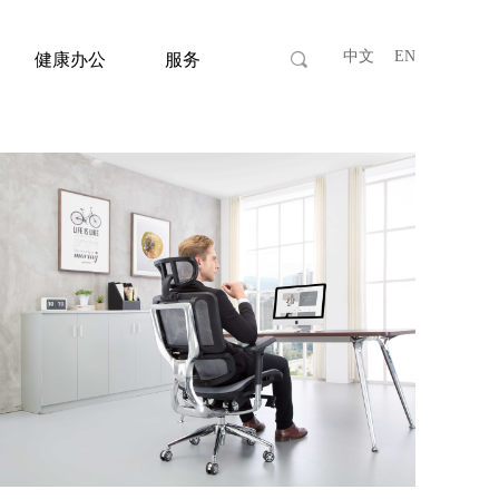
中文
EN
끠
健康办公
服务